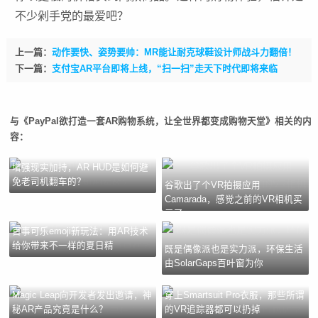
不少剁手党的最爱吧？
上一篇：
动作要快、姿势要帅：MR能让耐克球鞋设计师战斗力翻倍！
下一篇：
支付宝AR平台即将上线，“扫一扫”走天下时代即将来临
与《PayPal欲打造一套AR购物系统，让全世界都变成购物天堂》相关的内
容：
增强现实加持，AR HUD是如何避
免老司机翻车的？
谷歌出了个VR拍摄应用
Camarada，感觉之前的VR相机买
亏了
百事可乐emoji新玩法：用AR技术
给你带来不一样的夏日精
既是偶像派也是实力派，环保生活
由SolarGaps百叶窗为你
Magic Leap向开发者发出邀请，神
穿上Smartsuit Pro衣服，那些所谓
秘AR产品究竟是什么？
的VR追踪器都可以扔掉