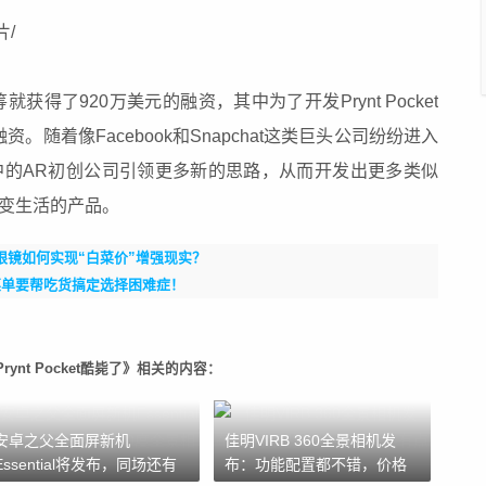
开启众筹就获得了920万美元的融资，其中为了开发Prynt Pocket
。随着像Facebook和Snapchat这类巨头公司纷纷进入
探索中的AR初创公司引领更多新的思路，从而开发出更多类似
能改变生活的产品。
n AR眼镜如何实现“白菜价”增强现实？
R菜单要帮吃货搞定选择困难症！
nt Pocket酷毙了》相关的内容：
安卓之父全面屏新机
佳明VIRB 360全景相机发
Essential将发布，同场还有
布：功能配置都不错，价格