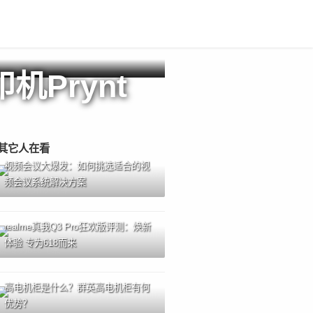
Prynt
其它人在看
视频会议大爆发：如何挑选适合的视
频会议系统解决方案
realme真我Q3 Pro狂欢版评测：焕新
体验 专为618而来
高电机柜是什么？群英高电机柜有何
优势？