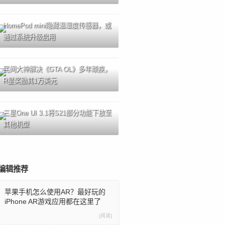
HomePod mini隐藏温湿度传感器，或
通过系统升级启用
民间大神解决《GTA OL》多年顽疾，
R星奖励其1万美元
三星One UI 3.1将S21部分功能下放至
其他机型
编辑推荐
苹果手机怎么使用AR？最好玩的
iPhone AR游戏应用都在这里了
[阅读]