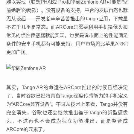
难以实现（联想PHAB2 Pro和华硕Zenfone AR可能是“空
前绝后”的两款）。没有设备的支持，平台的发展自然也就
无从谈起——开发者辛辛苦苦推出的Tango应用，下载量
不过千几乎是常态。而ARCore只需要利用手机摄像头和
常见的惯性传感器就能实现，也就是说市面上的性能满足
条件的安卓手机都有可能支持，用户市场将比苹果ARKit
更加广阔。
其实，Tango AR的命运在ARCore推出的时候已经决定
了，当时谷歌已经将具备Tango深度传感能力的手机定义
为“ARCore兼容设备”。不过从技术上来看，Tango并没有
完全消失，谷歌也还会继续推出基于Tango的新型摄像
头，不过再也不会成为独立功能推出，而是整合成
ARCore的元素了。