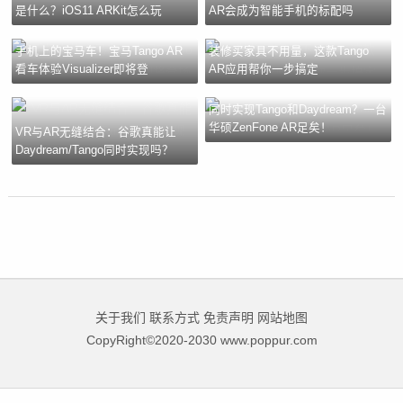
是什么？iOS11 ARKit怎么玩
AR会成为智能手机的标配吗
手机上的宝马车！宝马Tango AR
装修买家具不用量，这款Tango
看车体验Visualizer即将登
AR应用帮你一步搞定
同时实现Tango和Daydream？一台
华硕ZenFone AR足矣！
VR与AR无缝结合：谷歌真能让
Daydream/Tango同时实现吗？
关于我们
联系方式
免责声明
网站地图
CopyRight©2020-2030 www.poppur.com