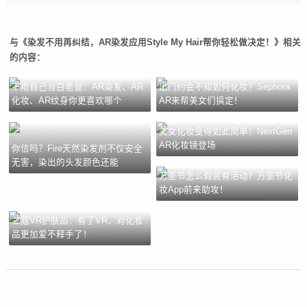
与《染发不用再纠结，AR染发应用Style My Hair帮你轻松做决定！》相关
的内容：
不用自己当白老鼠：AR染发、AR
出门约会不知如何化妆？Sephora
化妆、AR纹身你更喜欢哪个
AR来帮美女们搞定！
美女化妆变得如此简单！NextGen
AR化妆镜登场
你信吗？Fire天然染发剂不仅安全
无害，染出的头发颜色还能
万圣节怎么假装有活动？万圣节化
妆App前来助攻！
兰蔻VR护肤品：有了VR，对化妆
品更加爱不释手了！