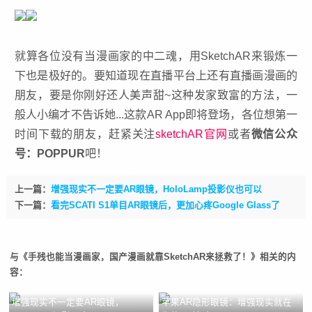
就算各位没有当漫画家的中二魂，用SketchAR来锻炼一
下也是极好的。要知道现在直播平台上还有直播画漫画的
朋友，要是你刚好还人美声甜~这种发家致富的方法，一
般人小编才不告诉她...这款AR App即将登场，各位想第一
时间下载的朋友，赶紧关注
sketchAR官网
或者
微信公众
号：POPPUR
吧！
上一篇：
增强现实不一定要AR眼镜，HoloLamp投影仪也可以
下一篇：
看完SCATI S1单目AR眼镜后，更加心疼Google Glass了
与《手残也能当漫画家，国产漫画就靠SketchAR来拯救了！》相关的内
容：
增强现实不一定要AR眼镜，
苹果AR隐形眼镜：增强现实就在