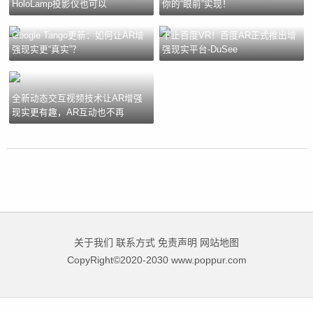
HoloLamp投影仪也可以
你的“眼前”实现！
Google Tango更新：如何让AR增
不止百度VR！百度AR正式推出增
强现实更“真实”？
强现实平台-DuSee
全新动态交互视频技术让AR增强
现实更有趣，AR互动也不再
关于我们
联系方式
免责声明
网站地图
CopyRight©2020-2030 www.poppur.com