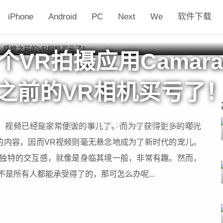
iPhone
Android
PC
Next
We
软件下载
个VR拍摄应用Camara
之前的VR相机买亏了
Jason
2017-05-15 18:19:44
VR拍摄
、视频已经是家常便饭的事儿了。而为了获得更多的曝光
的内容，因而VR视频则毫无悬念地成为了新时代的宠儿。
种独特的交互感，就像是身临其境一般，非常有趣。然而，
不是所有人都能承受得了的，那可怎么办呢...