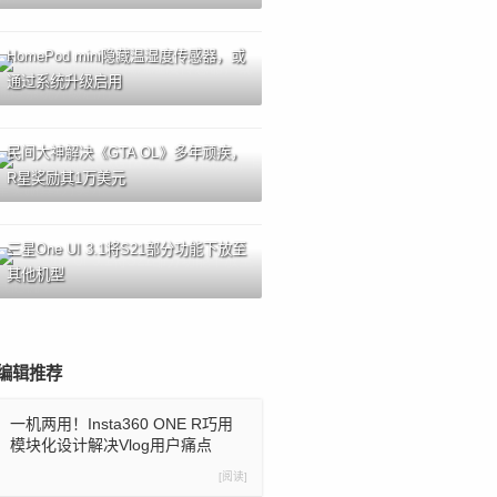
HomePod mini隐藏温湿度传感器，或
通过系统升级启用
民间大神解决《GTA OL》多年顽疾，
R星奖励其1万美元
三星One UI 3.1将S21部分功能下放至
其他机型
编辑推荐
一机两用！Insta360 ONE R巧用
模块化设计解决Vlog用户痛点
[阅读]