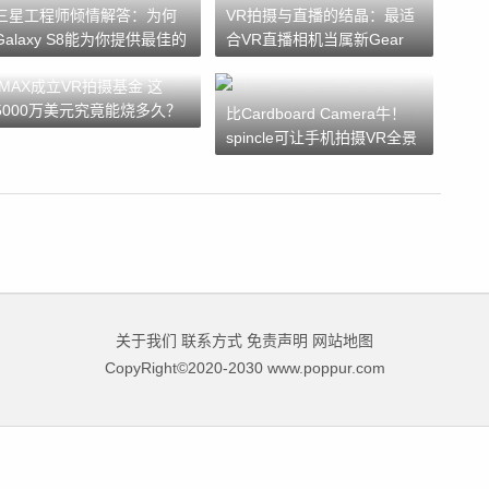
三星工程师倾情解答：为何
VR拍摄与直播的结晶：最适
Galaxy S8能为你提供最佳的
合VR直播相机当属新Gear
VR
360！
IMAX成立VR拍摄基金 这
5000万美元究竟能烧多久？
比Cardboard Camera牛！
spincle可让手机拍摄VR全景
视频
关于我们
联系方式
免责声明
网站地图
CopyRight©2020-2030 www.poppur.com