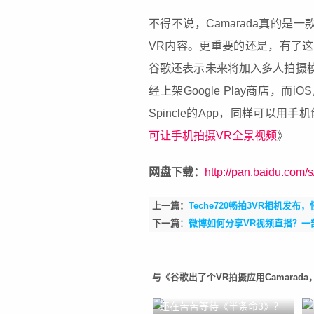
不得不说，Camarada真的
VR内容。更重要的还是，有了这
谷歌还表示未来将加入多人拍摄模式
经上架Google Play商店，而
Spincle的App，同样可以用
可让手机拍摄VR全景视频
》
网盘下载：
http://pan.baidu.com
上一篇：
Teche720畅拍3VR相机发
下一篇：
微博如何分享VR视频直播？一部手
与《谷歌出了个VR拍摄应用Camara
还在苦苦等待《半条命3》？