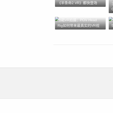
《半条命2 VR》都快登场
了！
奇葩VR拍摄：POV Head
Rig如何带来最真实的VR视
频？