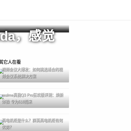
da，感觉
！
其它人在看
视频会议大爆发：如何挑选适合的视
频会议系统解决方案
realme真我Q3 Pro狂欢版评测：焕新
体验 专为618而来
高电机柜是什么？群英高电机柜有何
优势？