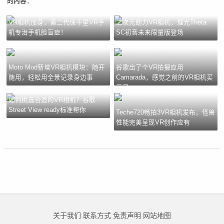
的内容：
VR相机加身，第二代保千里VR手
二次元助力VR相机，理光Theta
机专治手机脸盲症！
SC初音未来限量版登场
Moto Mod新增VR相机模块：随开
谷歌出了个VR拍摄应用
随用，轻松用全景记录身边事
Camarada，感觉之前的VR相机买
亏了
如何挑选合适的VR相机？谷歌
Street View ready标准帮你
Teche720畅拍3VR相机发布，怪兽
性能完美呈现VR创作应有
关于我们
联系方式
免责声明
网站地图