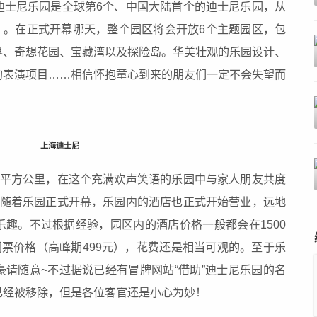
迪士尼乐园是全球第6个、中国大陆首个的迪士尼乐园，从
 。在正式开幕哪天，整个园区将会开放6个主题园区，包
界、奇想花园、宝藏湾以及探险岛。华美壮观的乐园设计、
的表演项目……相信怀抱童心到来的朋友们一定不会失望而
上海迪士尼
7平方公里，在这个充满欢声笑语的乐园中与家人朋友共度
~随着乐园正式开幕，乐园内的酒店也正式开始营业，远地
趣。不过根据经验，园区内的酒店价格一般都会在1500
门票价格（高峰期499元），花费还是相当可观的。至于乐
请随意~不过据说已经有冒牌网站“借助”迪士尼乐园的名
已经被移除，但是各位客官还是小心为妙！