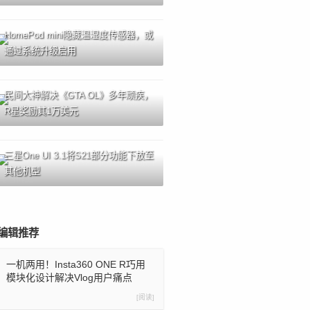
HomePod mini隐藏温湿度传感器，或
通过系统升级启用
民间大神解决《GTA OL》多年顽疾，
R星奖励其1万美元
三星One UI 3.1将S21部分功能下放至
其他机型
编辑推荐
一机两用！Insta360 ONE R巧用
模块化设计解决Vlog用户痛点
[阅读]