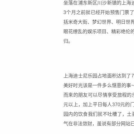
坐落在浦东新区川沙新镇的上海
3个月之前就已经开始预售门票了
括米奇大街、梦幻世界、明日世
眼花缭乱的娱乐项目、精彩绝伦
归。
上海迪士尼乐园占地面积达到了
美好时光该是一件多么惬意的事
而来的朋友可以尽情享受旅程的乐
元以上，加上平日每人370元的
园内的饮食我们就不吐槽了，土豪
气在非法敛财，虽说有部分网站