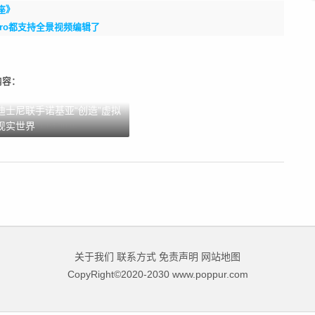
座》
 Pro都支持全景视频编辑了
内容：
迪士尼联手诺基亚“创造”虚拟
现实世界
关于我们
联系方式
免责声明
网站地图
CopyRight©2020-2030 www.poppur.com