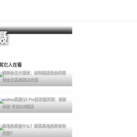
摄
其它人在看
视频会议大爆发：如何挑选适合的视
频会议系统解决方案
realme真我Q3 Pro狂欢版评测：焕新
体验 专为618而来
高电机柜是什么？群英高电机柜有何
优势？