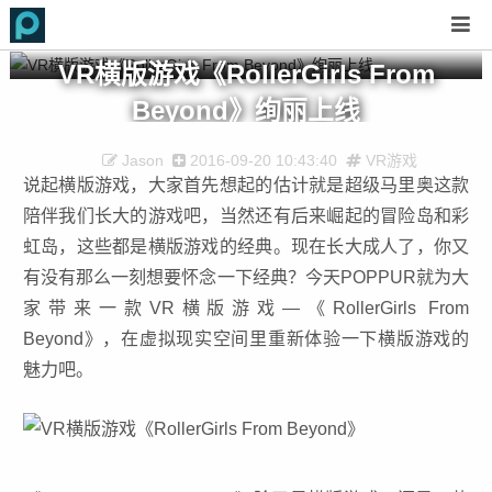
VR横版游戏《RollerGirls From
Beyond》绚丽上线
Jason
2016-09-20 10:43:40
VR游戏
说起横版游戏，大家首先想起的估计就是超级马里奥这款
陪伴我们长大的游戏吧，当然还有后来崛起的冒险岛和彩
虹岛，这些都是横版游戏的经典。现在长大成人了，你又
有没有那么一刻想要怀念一下经典？今天POPPUR就为大
家带来一款VR横版游戏—《RollerGirls From
Beyond》，在虚拟现实空间里重新体验一下横版游戏的
魅力吧。