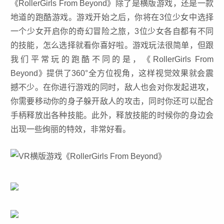
《RollerGirls From Beyond》除了是横版游戏，还是一款
地道的跑酷游戏。游戏开始之后，你将在3位少女中选择
一个少女开启你的奇幻冒险之旅，3位少女各自都有不同
的技能，怎么选择就看你喜好啦。游戏玩法很简单，但跟
我们平常玩的跑酷不同的是，《
RollerGirls From
Beyond
》提供了360°全方位视角，这样视觉效果就会震
撼不少。在你进行游戏的同时，敌人也会对你发起进攻，
你需要移动你的身子躲开敌人的攻击，同时你还可以配合
手柄释放出各种技能。此外，释放技能的时候你的身边会
出现一些绚丽的特效，非常好看。