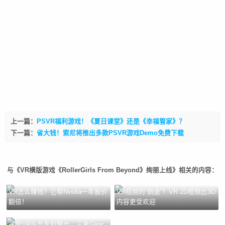
上一篇：
PSVR福利游戏！《夏日课堂》还是《幸福管家》？
下一篇：
省大钱！索尼将推出多款PSVR游戏Demo免费下载
与《VR横版游戏《RollerGirls From Beyond》绚丽上线》相关的内容：
VR怎么赚钱？它帮Nvidia一年股价
VR视频的“倒退”？VR 2D视频比3D
翻倍！
内容更受欢迎
谷歌VR头显专利曝光，三星Gear