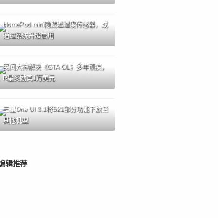
HomePod mini隐藏温湿度传感器，或
通过系统升级启用
民间大神解决《GTA OL》多年顽疾，
R星奖励其1万美元
三星One UI 3.1将S21部分功能下放至
其他机型
编辑推荐