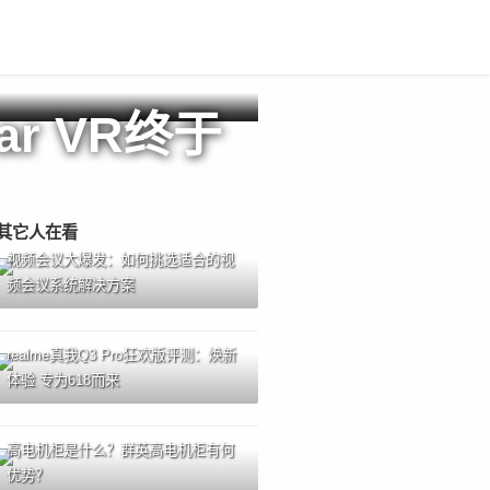
r VR终于
其它人在看
视频会议大爆发：如何挑选适合的视
频会议系统解决方案
realme真我Q3 Pro狂欢版评测：焕新
体验 专为618而来
高电机柜是什么？群英高电机柜有何
优势？