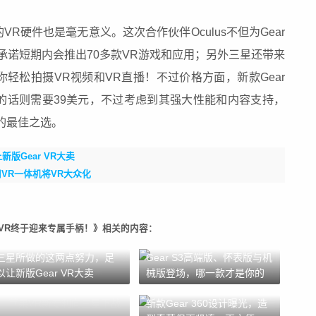
R硬件也是毫无意义。这次合作伙伴Oculus不但为Gear
承诺短期内会推出70多款VR游戏和应用；另外三星还带来
，帮你轻松拍摄VR视频和VR直播！不过价格方面，新款Gear
柄的话则需要39美元，不过考虑到其强大性能和内容支持，
的最佳之选。
版Gear VR大卖
用VR一体机将VR大众化
 VR终于迎来专属手柄！》相关的内容：
三星所做的这两点努力，足
Gear S3高端版、怀表版与机
以让新版Gear VR大卖
械版登场，哪一款才是你的
菜？
新款Gear 360设计曝光，造