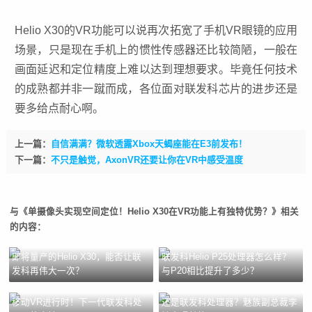
Helio X30的VR功能可以说再次拓宽了手机
VR眼镜
的应用
场景，只是现在手机上的惯性传感器还比较简陋，一般在
画面延迟和定位精度上难以达到理想要求。毕竟任何技术
的成熟都并非一蹴而成，各位面对联发科芯片的进步还是
要多给点耐心啊。
上一篇：
自信满满？微软透露Xbox天蝎座能在E3前发布！
下一篇：
不只是触觉，AxonVR还要让你在VR中感受温度
与《单摄像头实现空间定位！Helio X30在VR功能上有独特优势？》相关
的内容：
即将量产的Helio X30，能否让联
联发科Helio P25处理器怎么样？
发科再伟大一次？
与P20相比提升了多少？
移动VR进行时！下一代联发科处
还是联发科处理器？魅族副总裁李