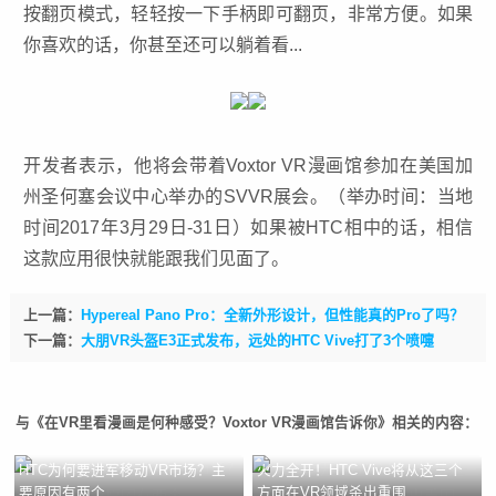
按翻页模式，轻轻按一下手柄即可翻页，非常方便。如果
你喜欢的话，你甚至还可以躺着看...
开发者表示，他将会带着Voxtor VR漫画馆参加在美国加
州圣何塞会议中心举办的SV
VR
展会。（举办时间：当地
时间2017年3月29日-31日）如果被HTC相中的话，相信
这款应用很快就能跟我们见面了。
上一篇：
Hypereal Pano Pro：全新外形设计，但性能真的Pro了吗？
下一篇：
大朋VR头盔E3正式发布，远处的HTC Vive打了3个喷嚏
与《在VR里看漫画是何种感受？Voxtor VR漫画馆告诉你》相关的内容：
HTC为何要进军移动VR市场？主
火力全开！HTC Vive将从这三个
要原因有两个
方面在VR领域杀出重围