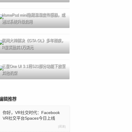
HomePod mini隐藏温湿度传感器，或
通过系统升级启用
民间大神解决《GTA OL》多年顽疾，
R星奖励其1万美元
三星One UI 3.1将S21部分功能下放至
其他机型
编辑推荐
你好，VR社交时代：Facebook
VR社交平台Spaces今日上线
[阅读]