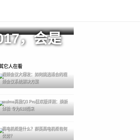
017，会是
其它人在看
视频会议大爆发：如何挑选适合的视
频会议系统解决方案
realme真我Q3 Pro狂欢版评测：焕新
体验 专为618而来
高电机柜是什么？群英高电机柜有何
优势？