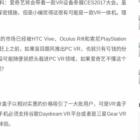
料：爱奇艺将会带着一款VR设备参展CES2017大会。虽
保密措施，但是小编觉得这很有可能是一款VR一体机。理
经被HTC Vive、Oculus Rift和索尼PlayStation
赶上之前，如果盲目跟风推出PC VR，也就只有亏钱的份
可能随便就把头栽进PC VR领域，如果爱奇艺不懂这个
吧？
R盒子以相对实惠的价格吸引了一大批用户，可是VR盒子
须支持谷歌Daydream VR平台或者是三星Gear VR
体验。