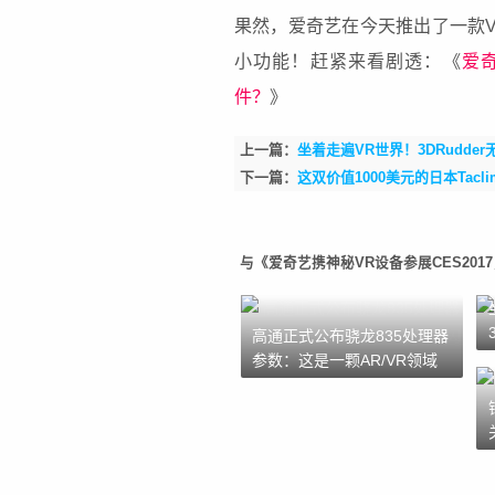
果然，爱奇艺在今天推出了一款
小功能！赶紧来看剧透：《
爱
件？
》
上一篇：
坐着走遍VR世界！3DRudde
下一篇：
这双价值1000美元的日本Tac
与《爱奇艺携神秘VR设备参展CES20
高通正式公布骁龙835处理器
参数：这是一颗AR/VR领域
的闪