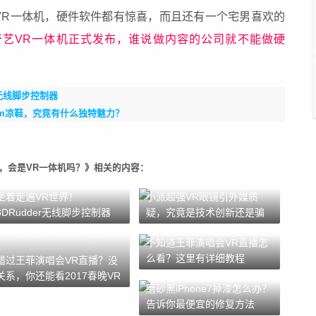
VR一体机，硬件软件都有惊喜，而且还有一个宅男喜欢的
奇艺VR一体机正式发布，谁说做内容的公司就不能做硬
r无线脚步控制器
lim凉鞋，究竟有什么独特魅力？
17，会是VR一体机吗？》相关的内容：
坐着走遍VR世界！
小派超强VR眼镜引外媒质
3DRudder无线脚步控制器
疑，究竟是技术创新还是骗
局？
不知道王菲演唱会VR直播怎
么看？这里有详细教程
错过王菲演唱会VR直播？没
关系，你还能看2017春晚VR
磨砂黑iPhone7掉漆怎么办？
直播
告诉你最便宜的修复方法