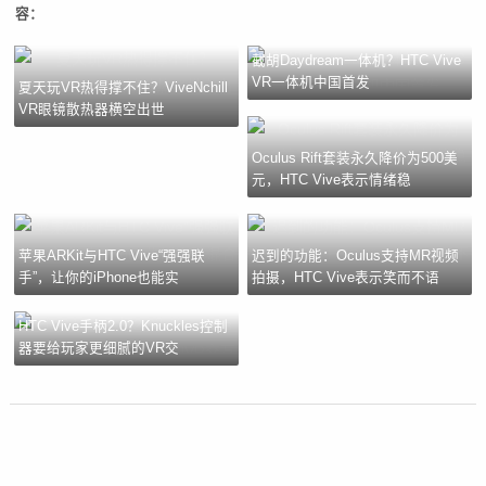
容：
截胡Daydream一体机？HTC Vive
VR一体机中国首发
夏天玩VR热得撑不住？ViveNchill
VR眼镜散热器横空出世
Oculus Rift套装永久降价为500美
元，HTC Vive表示情绪稳
苹果ARKit与HTC Vive“强强联
迟到的功能：Oculus支持MR视频
手”，让你的iPhone也能实
拍摄，HTC Vive表示笑而不语
HTC Vive手柄2.0？Knuckles控制
器要给玩家更细腻的VR交