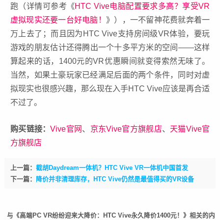
跑（详情可参考《
HTC Vive电脑配置要求多高？享受VR
虚拟现实还要一台好电脑！
》），一不留神花费就奔着一
万上去了；而且因为HTC Vive支持房间级VR体验，要玩
游戏的朋友估计还得腾出一个十多平方米的空间——这样
算起来的话，1400元的VR优惠瞬间就变得索然无味了。
当然，如果土豪玩家已经满足后面的两个条件，同时对虚
拟现实也很感兴趣，那么现在入手
HTC Vive
应该是再合适
不过了。
购买链接：
Vive官网
、
京东Vive官方旗舰店
、
天猫Vive官
方旗舰店
上一篇：
截胡Daydream一体机？HTC Vive VR一体机中国首发
下一篇：
降价并非清理库存，HTC Vive仍然是最值得买的VR设备
与《高端PC VR纷纷迎来大降价：HTC Vive永久降价1400元！》相关的内