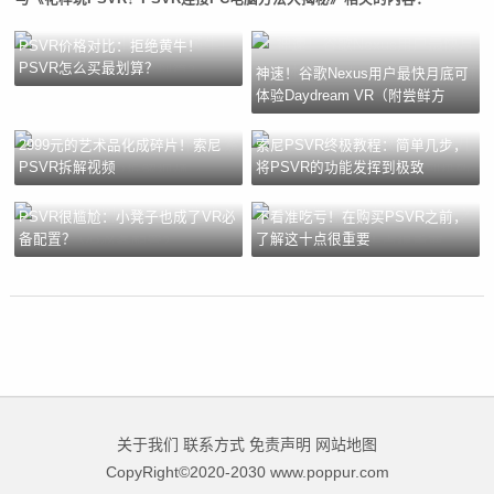
PSVR价格对比：拒绝黄牛！
PSVR怎么买最划算？
神速！谷歌Nexus用户最快月底可
体验Daydream VR（附尝鲜方
2999元的艺术品化成碎片！索尼
索尼PSVR终极教程：简单几步，
PSVR拆解视频
将PSVR的功能发挥到极致
PSVR很尴尬：小凳子也成了VR必
不看准吃亏！在购买PSVR之前，
备配置？
了解这十点很重要
关于我们
联系方式
免责声明
网站地图
CopyRight©2020-2030 www.poppur.com