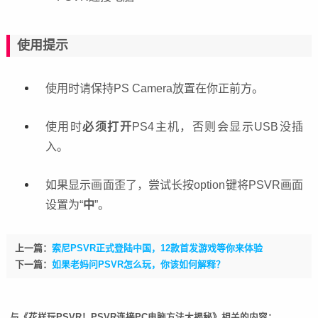
使用提示
使用时请保持PS Camera放置在你正前方。
使用时
必须打开
PS4主机，否则会显示USB没插
入。
如果显示画面歪了，尝试长按option键将
PSVR
画面
设置为“
中
”。
上一篇：
索尼PSVR正式登陆中国，12款首发游戏等你来体验
下一篇：
如果老妈问PSVR怎么玩，你该如何解释？
与《花样玩PSVR！PSVR连接PC电脑方法大揭秘》相关的内容：