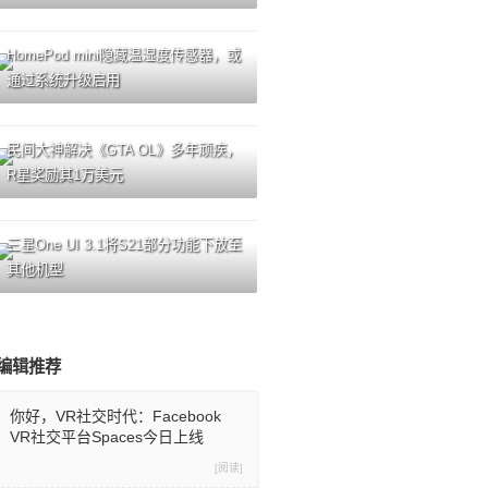
HomePod mini隐藏温湿度传感器，或
通过系统升级启用
民间大神解决《GTA OL》多年顽疾，
R星奖励其1万美元
三星One UI 3.1将S21部分功能下放至
其他机型
编辑推荐
你好，VR社交时代：Facebook
VR社交平台Spaces今日上线
[阅读]