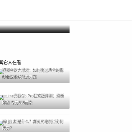
其它人在看
视频会议大爆发：如何挑选适合的视
频会议系统解决方案
realme真我Q3 Pro狂欢版评测：焕新
体验 专为618而来
高电机柜是什么？群英高电机柜有何
优势？