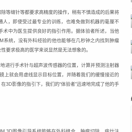
切除等缝针等都要求高精度的操作，稍有不慎造成的后果将
通人，即使受过最专业的训练，也难免做到机器的毫厘不
眼镜能够在手术中为医生提供良好的指引作用。据体验者所述，当他
配合上AIM系统，没有外科经验的他也能够在几秒钟之内找到肿瘤
业性要求极高的医学来说显然是无法想象的。
断地进行手术针与超声波传感器的位置，计算并预测注射器
眼镜上就会用虚线显示目标位置，并随着我们的缓慢接近的
在3D影像的指引下，我们的“体验者”迅速地完成了他的手
眼镜+AIM 3D图像引导系统能够在外科缝合、肿瘤切除、病灶注