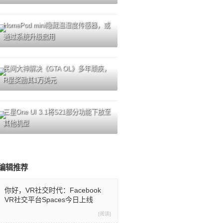
HomePod mini隐藏温湿度传感器，或
通过系统升级启用
民间大神解决《GTA OL》多年顽疾，
R星奖励其1万美元
三星One UI 3.1将S21部分功能下放至
其他机型
编辑推荐
你好，VR社交时代：Facebook
VR社交平台Spaces今日上线
[阅读]