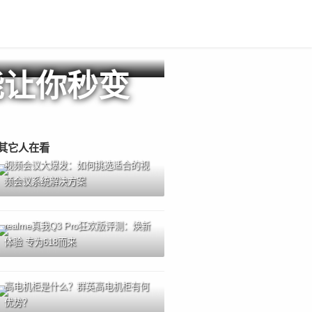
镜能让你秒变
其它人在看
视频会议大爆发：如何挑选适合的视
频会议系统解决方案
realme真我Q3 Pro狂欢版评测：焕新
体验 专为618而来
高电机柜是什么？群英高电机柜有何
优势？