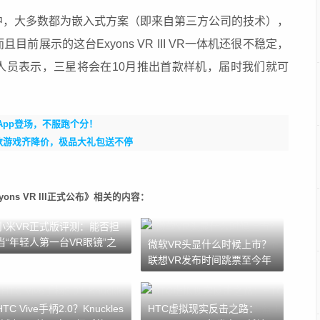
中，大多数都为嵌入式方案（即来自第三方公司的技术），
展示的这台Exyons VR III
VR
一体机还很不稳定，
人员表示，三星将会在10月推出首款样机，届时我们就可
App登场，不服跑个分！
0款游戏齐降价，极品大礼包送不停
ns VR III正式公布》相关的内容：
小米VR正式版评测：能否担
当“年轻人第一台VR眼镜”之
微软VR头显什么时候上市？
名
联想VR发布时间跳票至今年
圣诞
HTC Vive手柄2.0？Knuckles
HTC虚拟现实反击之路：