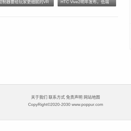
控制器要给玩家更细腻的VR
HTC Vive2明年发布，低端
交
VR头盔正在
关于我们
联系方式
免责声明
网站地图
CopyRight©2020-2030 www.poppur.com