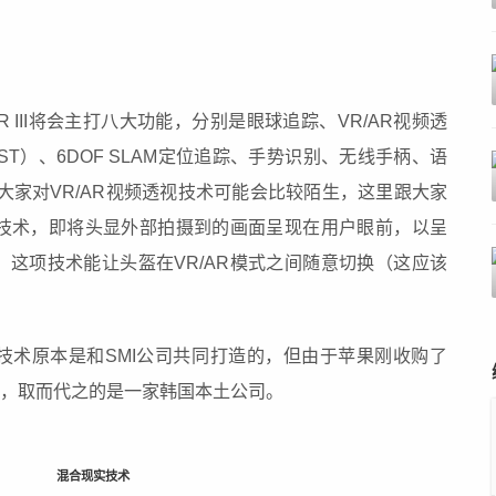
VR III将会主打八大功能，分别是眼球追踪、VR/AR视频透
，简称VST）、6DOF SLAM定位追踪、手势识别、无线手柄、语
大家对VR/AR视频透视技术可能会比较陌生，这里跟大家
视技术，即将头显外部拍摄到的画面呈现在用户眼前，以呈
这项技术能让头盔在VR/AR模式之间随意切换（这应该
技术原本是和SMI公司共同打造的，但由于苹果刚收购了
作，取而代之的是一家韩国本土公司。
混合现实技术