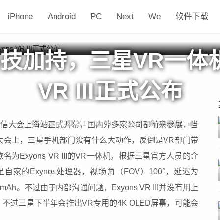
iPhone
Android
PC
Next
We
软件下载
技加持，三星VR一体机E
VR III正式公布
Jason
2017-06-30 15:49:51
VR新闻
移动通信大会上海站正式开幕，国内外多家公司都前来参展，当
大会上，三星手机部门没有什么大动作，反倒是VR部门带
Exyons VR III的VR一体机。根据三星官方人员的介
家的Exynos处理器，视场角（FOV）100°，延迟为
mAh。不过由于内部沟通问题，Exyons VR III并没有用上
幕。不过三星下半年会推出VR专用的4K OLED屏幕，可能会