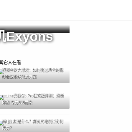
xyons
其它人在看
视频会议大爆发：如何挑选适合的视
频会议系统解决方案
realme真我Q3 Pro狂欢版评测：焕新
体验 专为618而来
高电机柜是什么？群英高电机柜有何
优势？