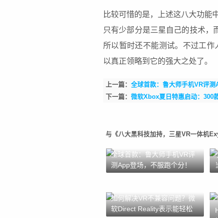
比较可惜的是，上述这八大功能
只有少部分是三星自己的技术，而且目前
所以暂时还不能测试。不过工作
以真正领略到它的强大之处了。
上一篇：
全球首款：鲁大师手机VR评测
下一篇：
微软Xbox夏日特惠启动：30
与《八大黑科技加持，三星VR一体机Exyo
全球首款：鲁大师手机VR评
测App登场，不服跑个分！
如何解决VR不兼容问题？微
软Direct Reality表示能轻松